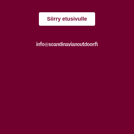
Siirry etusivulle
info@scandinavianoutdoor.fi