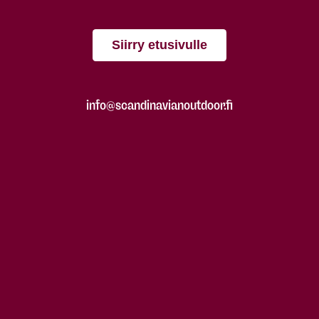
Siirry etusivulle
info@scandinavianoutdoor.fi