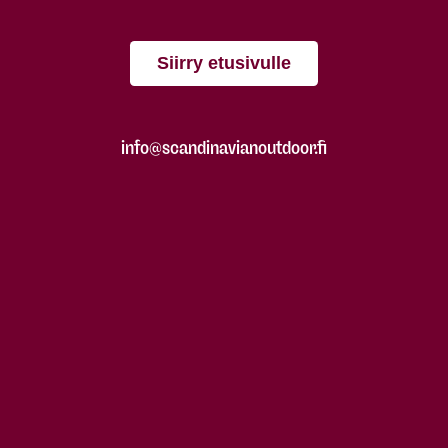
Siirry etusivulle
info@scandinavianoutdoor.fi