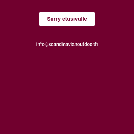
Siirry etusivulle
info@scandinavianoutdoor.fi