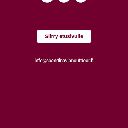
Siirry etusivulle
info@scandinavianoutdoor.fi