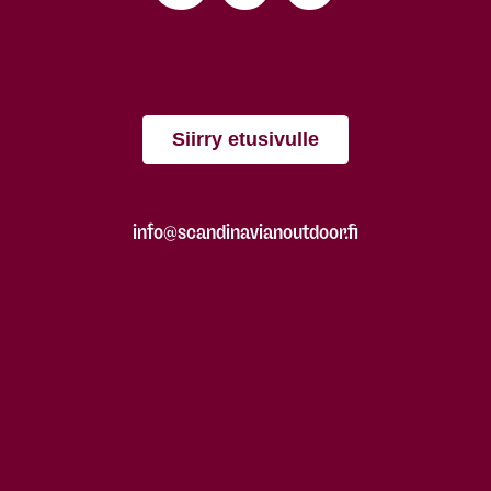
Siirry etusivulle
info@scandinavianoutdoor.fi