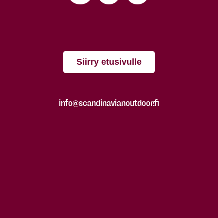
Siirry etusivulle
info@scandinavianoutdoor.fi