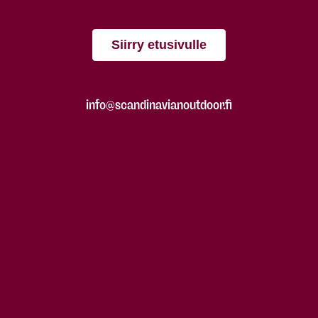
Siirry etusivulle
info@scandinavianoutdoor.fi