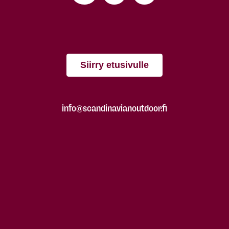
Siirry etusivulle
info@scandinavianoutdoor.fi