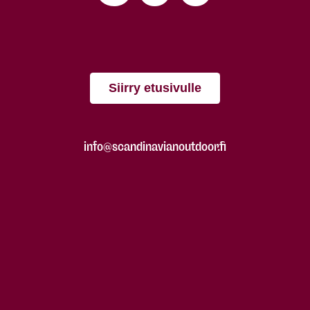
Siirry etusivulle
info@scandinavianoutdoor.fi