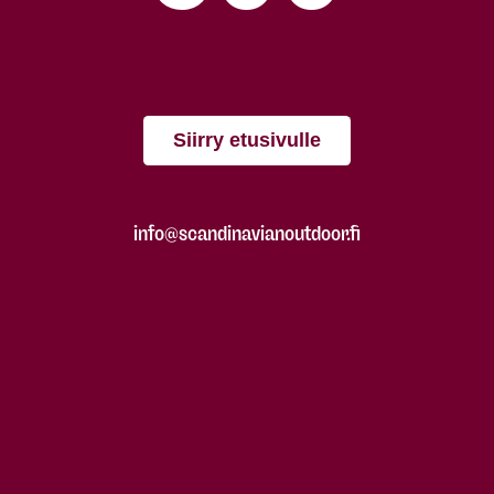
Siirry etusivulle
info@scandinavianoutdoor.fi