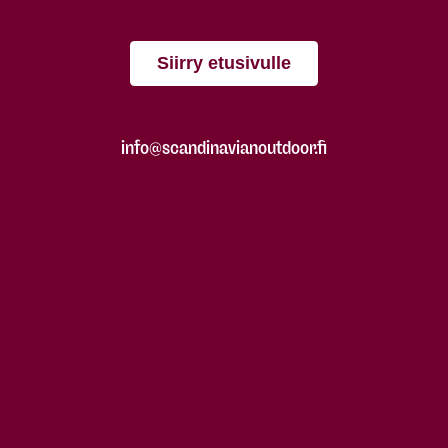
Siirry etusivulle
info@scandinavianoutdoor.fi