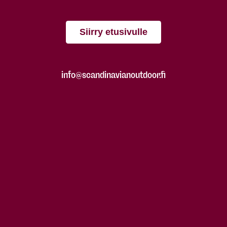
Siirry etusivulle
info@scandinavianoutdoor.fi