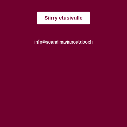
Siirry etusivulle
info@scandinavianoutdoor.fi