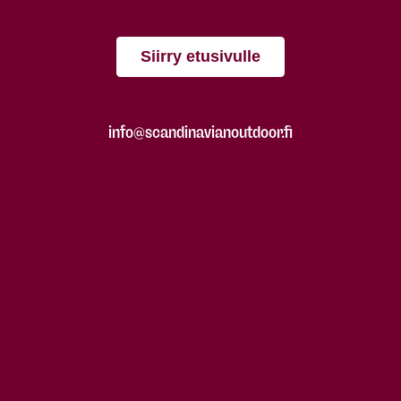
Siirry etusivulle
info@scandinavianoutdoor.fi