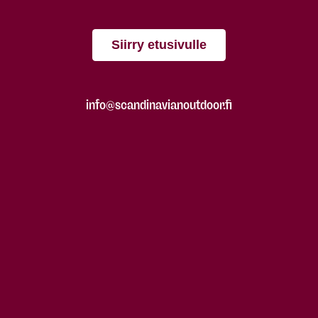
Siirry etusivulle
info@scandinavianoutdoor.fi