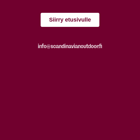
Siirry etusivulle
info@scandinavianoutdoor.fi