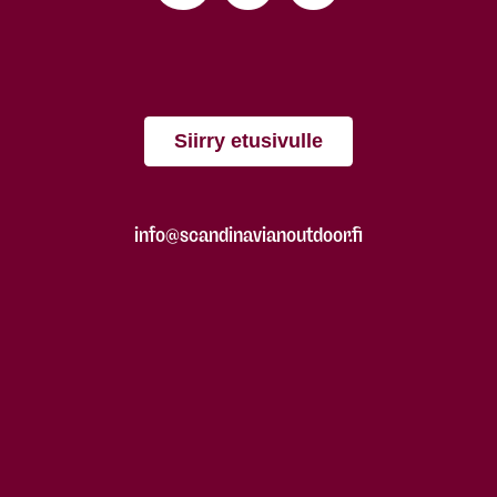
Siirry etusivulle
info@scandinavianoutdoor.fi