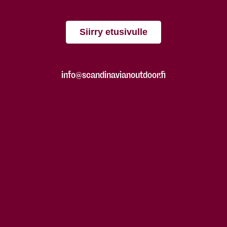
Siirry etusivulle
info@scandinavianoutdoor.fi