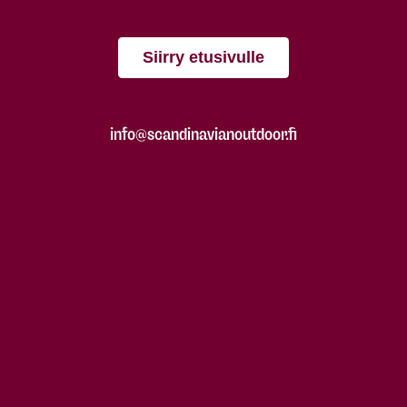
Siirry etusivulle
info@scandinavianoutdoor.fi