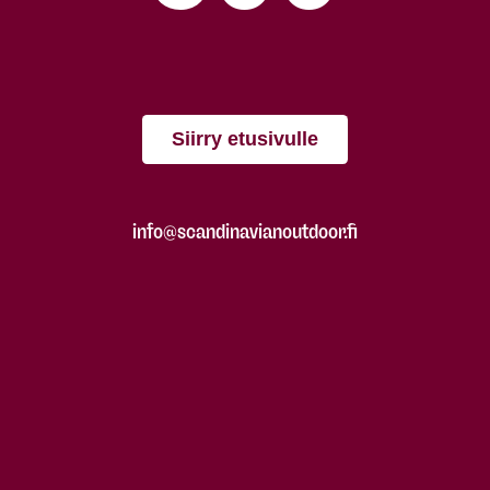
Siirry etusivulle
info@scandinavianoutdoor.fi