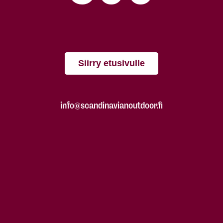
Siirry etusivulle
info@scandinavianoutdoor.fi