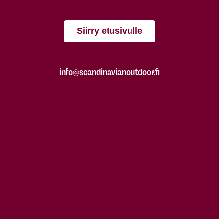
Siirry etusivulle
info@scandinavianoutdoor.fi