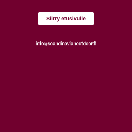
Siirry etusivulle
info@scandinavianoutdoor.fi