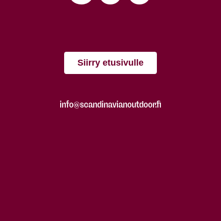
Siirry etusivulle
info@scandinavianoutdoor.fi