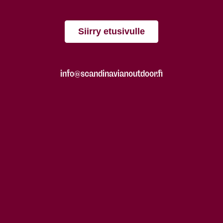
Siirry etusivulle
info@scandinavianoutdoor.fi