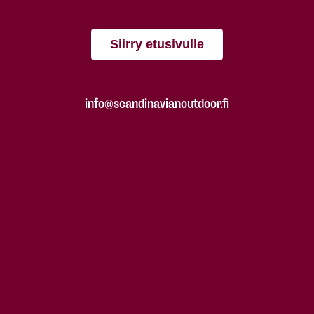
Siirry etusivulle
info@scandinavianoutdoor.fi