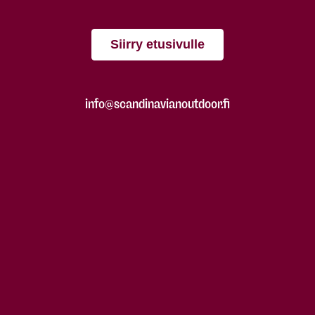
Siirry etusivulle
info@scandinavianoutdoor.fi