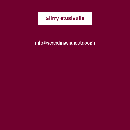
Siirry etusivulle
info@scandinavianoutdoor.fi