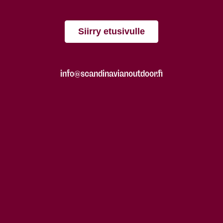
Siirry etusivulle
info@scandinavianoutdoor.fi