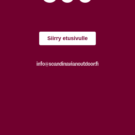
Siirry etusivulle
info@scandinavianoutdoor.fi