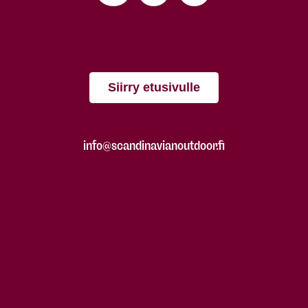
Siirry etusivulle
info@scandinavianoutdoor.fi