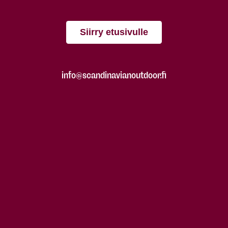
Siirry etusivulle
info@scandinavianoutdoor.fi