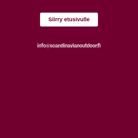
Siirry etusivulle
info@scandinavianoutdoor.fi