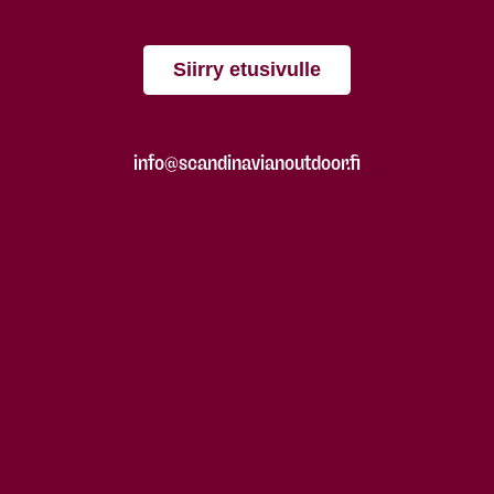
Siirry etusivulle
info@scandinavianoutdoor.fi