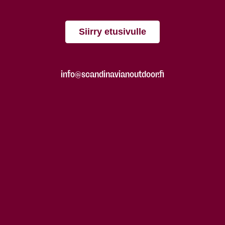
Siirry etusivulle
info@scandinavianoutdoor.fi