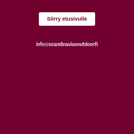
Siirry etusivulle
info@scandinavianoutdoor.fi