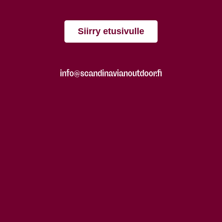
Siirry etusivulle
info@scandinavianoutdoor.fi