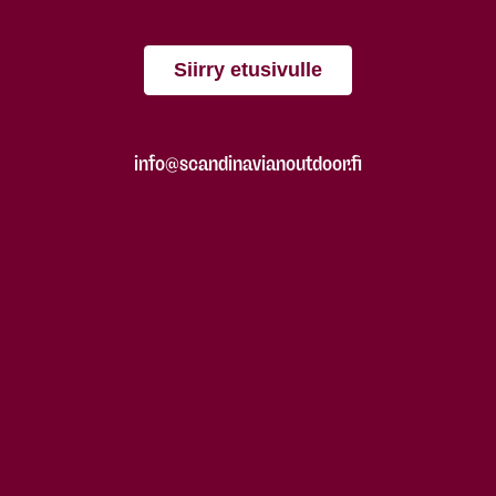
Siirry etusivulle
info@scandinavianoutdoor.fi