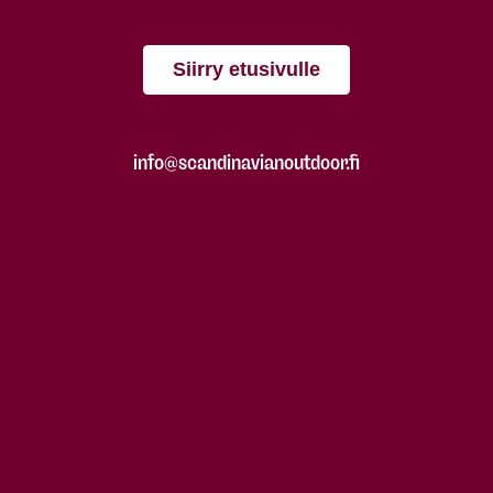
Siirry etusivulle
info@scandinavianoutdoor.fi