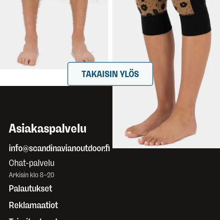
Legging
Legging
Merinovilla-alushousut miehille,
Naisten merinovilla-alushousut
"kolmen vartin" lahkeilla.
"kolmen vartin" lahkeilla.
TAKAISIN YLÖS
Asiakaspalvelu
info@scandinavianoutdoor.fi
Chat-palvelu
Arkisin klo 8–20
Palautukset
Reklamaatiot