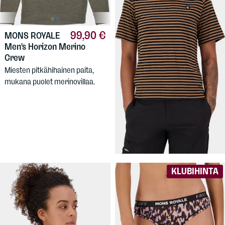
99,90 €
MONS ROYALE
Men's Horizon Merino
Crew
Miesten pitkähihainen paita,
mukana puolet merinovillaa.
69,90 €
MONS ROYALE
Women's Icon Merino T-
Shirt
Merinovillaseosksesta tehty t-
paita naisille.
KLUBIHINTA