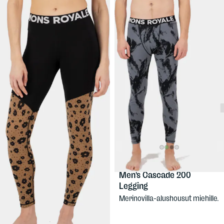
109 €
109 €
MONS ROYALE
MONS ROYALE
Women's Cascade Merino
Men's Cascade 200
Legging
Legging
Naisten merinovilla-
Merinovilla-alushousut miehille.
alushousut, mahtava
käyttömukavuus ja räväkkä