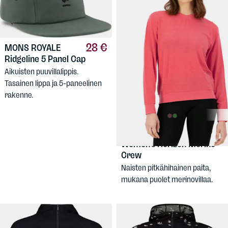
28 €
MONS ROYALE
Ridgeline 5 Panel Cap
Aikuisten puuvillalippis.
Tasainen lippa ja 5-paneelinen
rakenne.
99,90 €
MONS ROYALE
Women's Horizon Merino
Crew
Naisten pitkähihainen paita,
mukana puolet merinovillaa.