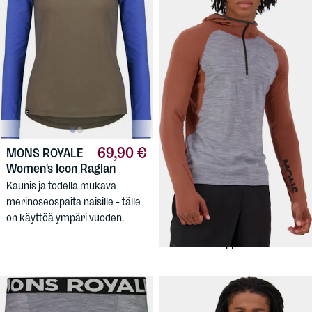
69,90 €
MONS ROYALE
Women's Icon Raglan
89,90 €
MONS ROYALE
Kaunis ja todella mukava
Men's Temple Merino Long
merinoseospaita naisille - tälle
Sleeve Hood
on käyttöä ympäri vuoden.
Mukavan kevyt lämmin
merinovillahuppari.