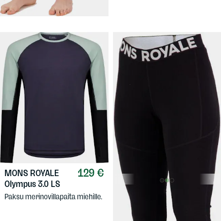
kuosi. Slim fit.
129 €
MONS ROYALE
Olympus 3.0 LS
119 €
MONS ROYALE
Paksu merinovillapaita miehille.
Olympus 3.0 W Legging
Paksut merinovillaleggingsit