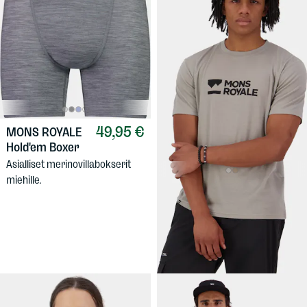
49,95 €
MONS ROYALE
Hold'em Boxer
Asialliset merinovillabokserit
miehille.
69,90 €
MONS ROYALE
Men's Icon Merino T-Shirt
Merinovillaseosksesta tehty t-
paita miehille.