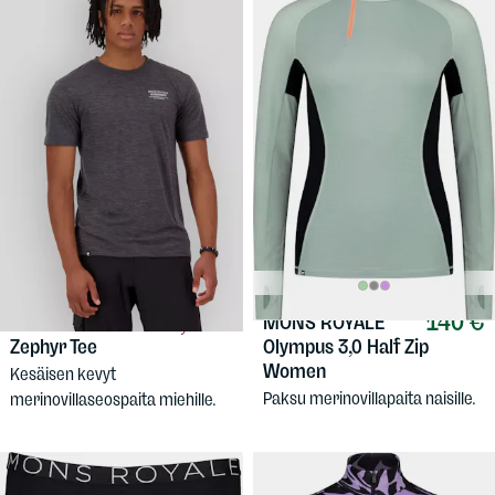
59,90 €
140 €
MONS ROYALE
MONS ROYALE
Zephyr Tee
Olympus 3,0 Half Zip
Women
Kesäisen kevyt
Paksu merinovillapaita naisille.
merinovillaseospaita miehille.