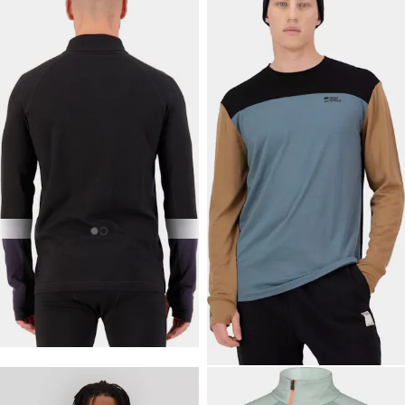
139 €
89,90 €
MONS ROYALE
MONS ROYALE
Olympus Half Zip
Yotei Tech LS
Lämmin merinovillainen
Merinovillan lämpöä ja casual-
aluspaita miehille.
tyyliä, arkeen ja retkille.