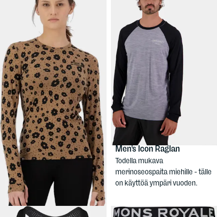
119 €
69,90 €
MONS ROYALE
MONS ROYALE
Women's Cascade Merino
Men's Icon Raglan
Long Sleeve
Todella mukava
Joustava ja lämmin naisten
merinoseospaita miehille - tälle
merinovilla-aluspaita. Slim fit.
on käyttöä ympäri vuoden.