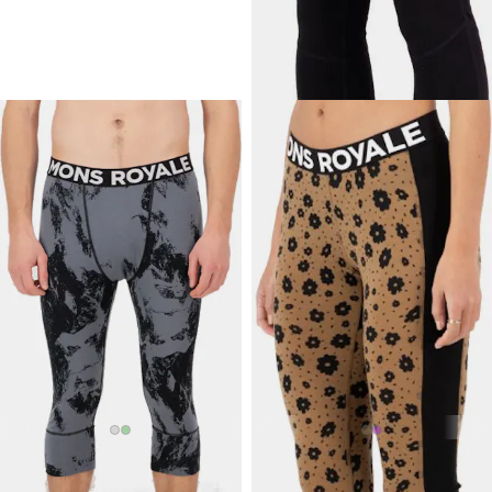
joko välikerrokseksi tai
suoraan iholle.
99,95 €
99,95 €
MONS ROYALE
MONS ROYALE
Men's Cascade 200 3/4
Cascade Women's 3/4