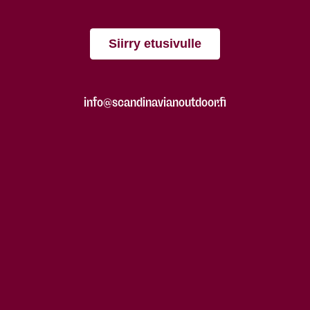
Siirry etusivulle
info@scandinavianoutdoor.fi