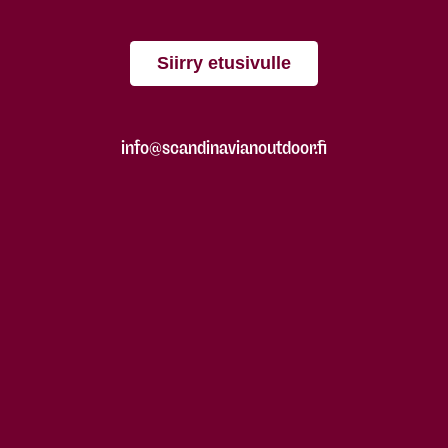
Siirry etusivulle
info@scandinavianoutdoor.fi