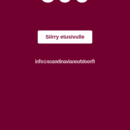
Siirry etusivulle
info@scandinavianoutdoor.fi