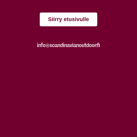
Siirry etusivulle
info@scandinavianoutdoor.fi