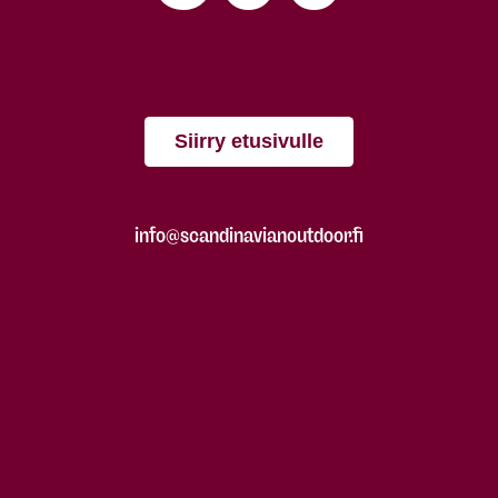
Siirry etusivulle
info@scandinavianoutdoor.fi