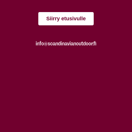
Siirry etusivulle
info@scandinavianoutdoor.fi