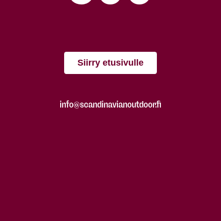
Siirry etusivulle
info@scandinavianoutdoor.fi