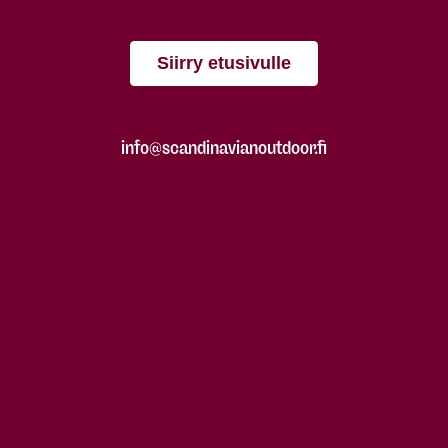
Siirry etusivulle
info@scandinavianoutdoor.fi