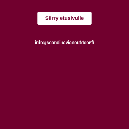
Siirry etusivulle
info@scandinavianoutdoor.fi